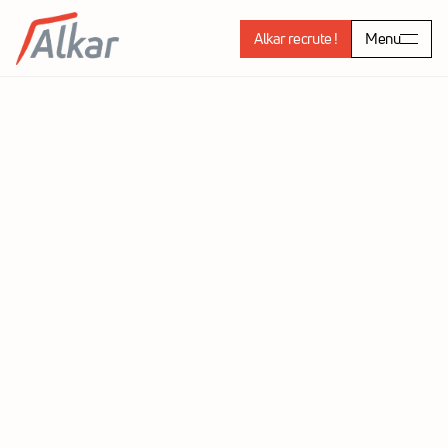
Alkar recrute !
Menu
Les femmes et les hommes 
d'Alkar
Chez Alkar, vos projets prennent vie 
grâce au savoir-faire 
et à l’engagement de nos équipes
. Découvrez les portraits 
de celles et ceux qui exercent ces métiers au quotidien.