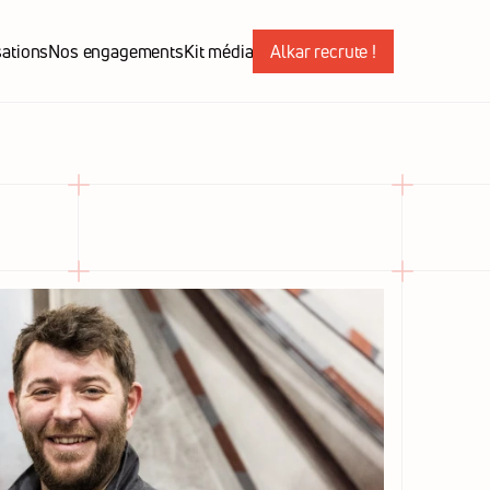
sations
Nos engagements
Kit média
Alkar recrute !
sations
Nos engagements
Kit média