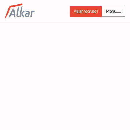
Alkar recrute !
Menu
Passerelle SNCF gazre 
du Teich