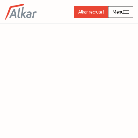
Alkar recrute !
Menu
Manicuisine