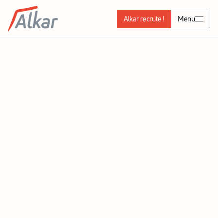
Alkar recrute !
Menu
L'usine (Complexe Sportif 
GIAT Tarbes)			
À Tarbes, sur le site de l’ancien Arsenal, L’Usine redonne 
vie à un lieu emblématique en le transformant en 
complexe sportif moderne. Pensé pour accueillir une 
large diversité d’activités, il offre aux sportifs un espace 
adapté et fonctionnel. Une réalisation qui témoigne du 
savoir-faire d’Alkar dans l’aménagement d’infrastructures 
dédiées au sport et au loisir.