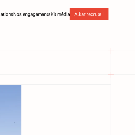
sations
Nos engagements
Kit média
Alkar recrute !
sations
Nos engagements
Kit média