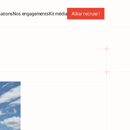
sations
Nos engagements
Kit média
Alkar recrute !
sations
Nos engagements
Kit média