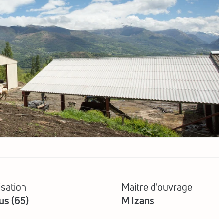
isation
Maitre d'ouvrage
us (65)
M Izans