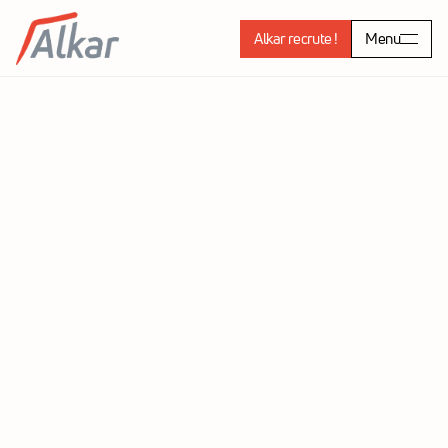
Alkar recrute !
Menu
CAPE TOWN